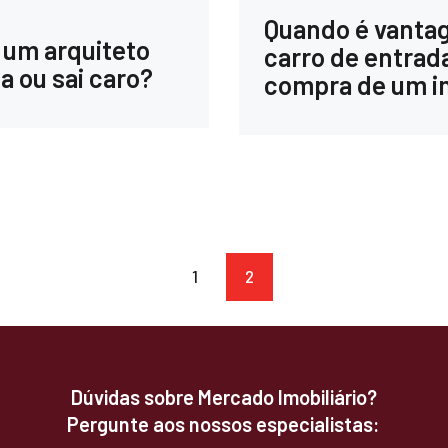
Quando é vanta
 um arquiteto
carro de entrad
a ou sai caro?
compra de um i
PAGE
1
PAGE
2
Dúvidas sobre Mercado Imobiliário?
Pergunte aos nossos especialistas: