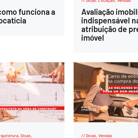
Dicas
,
Locação
,
Vendas
como funciona a
Avaliação imobil
ocatícia
indispensável n
atribuição de p
imóvel
rquitetura
,
Dicas
,
Dicas
,
Vendas