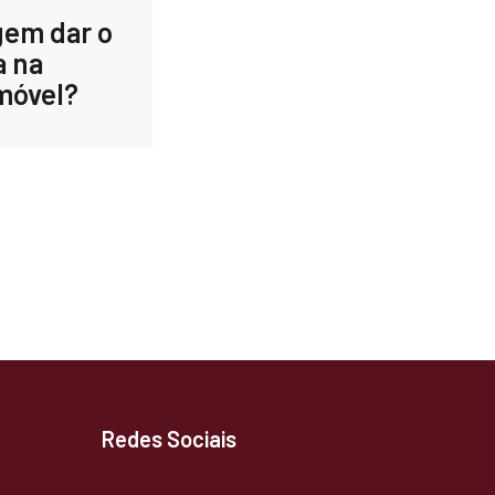
gem dar o
a na
móvel?
Redes Sociais