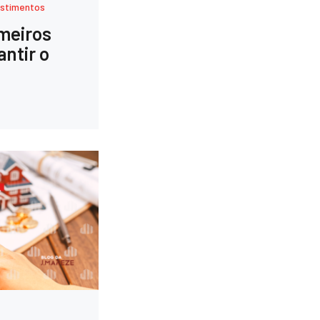
estimentos
meiros
antir o