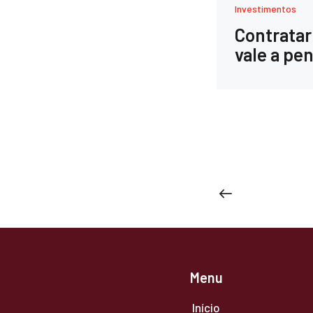
Investimentos
Contratar
vale a pen
Paginação
<
de
posts
Menu
Início