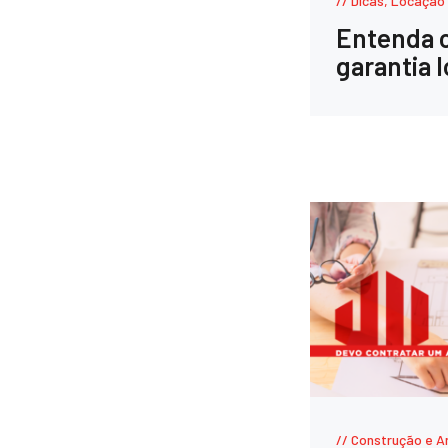
Dicas
,
Locação
Entenda 
garantia l
Construção e A