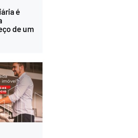
iária é
a
reço de um