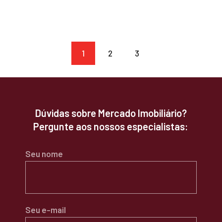
PAGE
1
PAGE
2
PAGE
3
Dúvidas sobre Mercado Imobiliário?
Pergunte aos nossos especialistas:
Seu nome
Seu e-mail