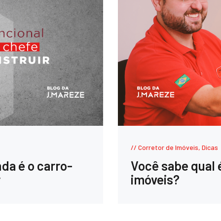
Corretor de Imóveis
,
Dicas
da é o carro-
Você sabe qual 
r
imóveis?