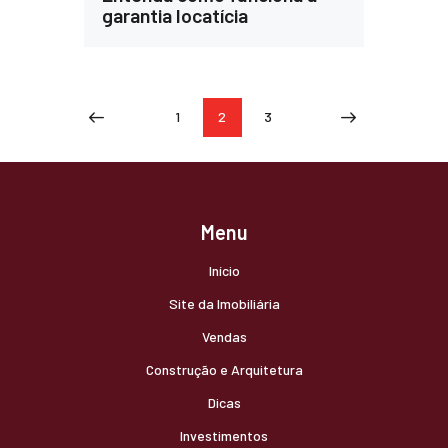
garantia locatícia
Paginação
PAGE
1
PAGE
2
PAGE
3
<
>
de
posts
Menu
Início
Site da Imobiliária
Vendas
Construção e Arquitetura
Dicas
Investimentos